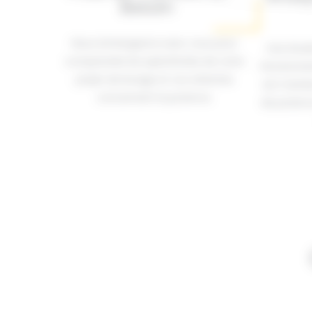
Besoin
Nous échangeons avec vous pour
Une étud
comprendre les spécificités de votre
l’environn
projet de levage et vos attentes
est menée
concernant la potence.
de potence