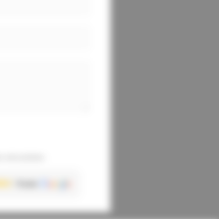
 sécurisées
8 avis