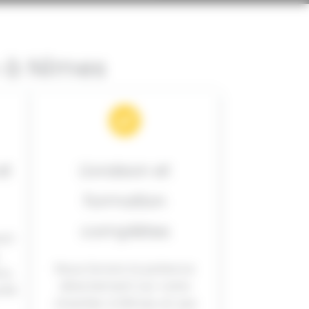
e à Nîmes
et
Livraison et
formation
complètes
ent
Nous livrons la potence
nu
directement sur votre
ité
chantier à Nîmes et ses