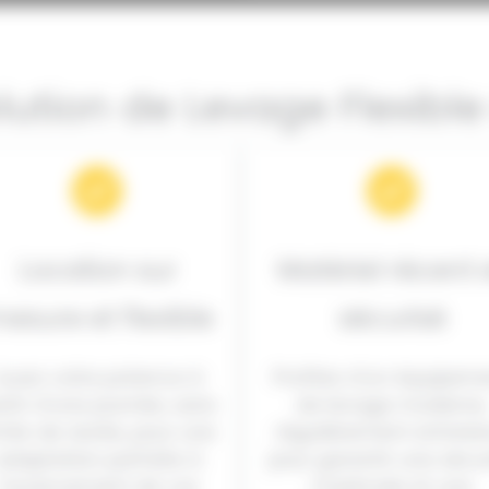
lution de Levage Flexibl
Location sur
Matériel récent 
esure et flexible
sécurisé
Louez votre potence à
Profitez d’un équipem
rtir d’une journée, sans
de levage moderne,
mite de durée, pour une
régulièrement entrete
adaptation parfaite à
pour garantir une sécur
l’avancement de vos
maximale et une