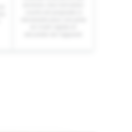
environs. Une formation
ur
courte est proposée si
tre
nécessaire pour une prise
en main rapide et
sécurisée de l’appareil.