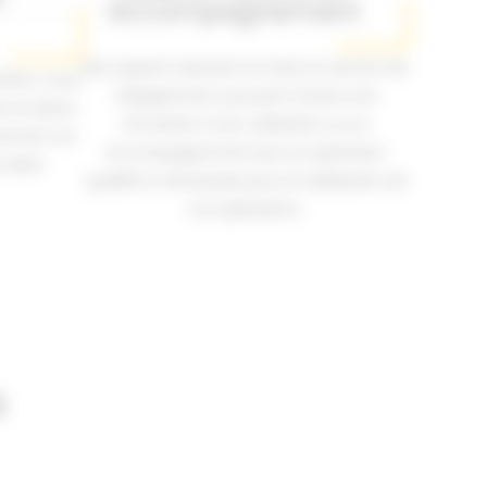
Accompagnement
Nos experts assurent la mise en service de
ition, nous
l’équipement, pouvant inclure une
se en place
formation à son utilisation ou un
tement sur
accompagnement par un opérateur
a date
qualifié si nécessaire pour la réalisation de
vos opérations.
s