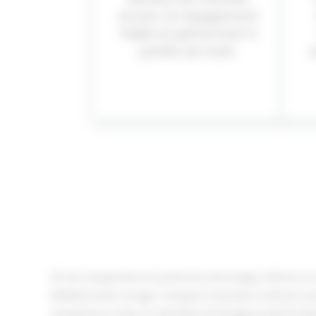
locaux. Un équipement
fiable et performant à
portée de main.
a
20 ans d’expertise en potences de levage à Nîmes et
Méditerranée Levage Transport intervient à Nîmes av
d’expérience dans le domaine du levage et de la man