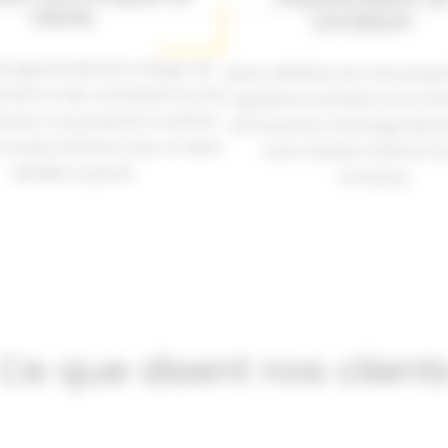
Devis
Livraison
e approfondie des charges, de
Après validation de notre propos
ement et des contraintes du site
organisons la livraison et la mi
 pour vous proposer la solution
de la potence de levage direc
 la plus efficace avec un devis
votre chantier à Nîmes à l
détaillé et gratuit.
convenue.
Ce que disent nos client