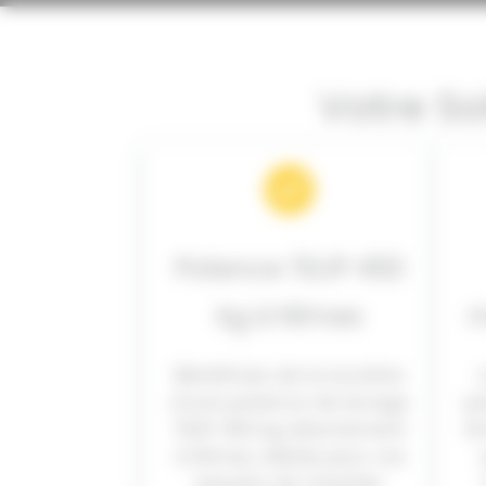
Votre So
Potence TELIP 450
kg à Nîmes
m
Bénéficiez de la location
d’une potence de levage
pa
TELIP 450 kg directement
li
à Nîmes, idéale pour vos
besoins de chantier