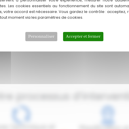
servent à personnaliser votre expérience, mesurer notre audien
ntes. Les cookies essentiels au fonctionnement du site sont autom
es, votre accord est nécessaire. Vous gardez le contrôle : acceptez, 
mettons notre connaissance du
 tout moment via les paramètres de cookies.
exigeants. Contactez-nous pour
mplifier vos opérations !
Personnaliser
Accepter et fermer
tre processus d’intervent
se Technique et
Planification e