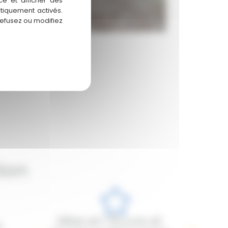
ce et afficher des
atiquement activés.
refusez ou modifiez
ion
Mise en Œuvre et
t