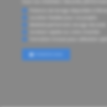
tous vos chantiers. Sécurité, performance
Potence de levage disponible à Nîm
Location flexible pour vos projets
Matériel performant, levage sécurisé
Livraison rapide sur votre chantier
Formation incluse pour utilisation op
Contactez-nous