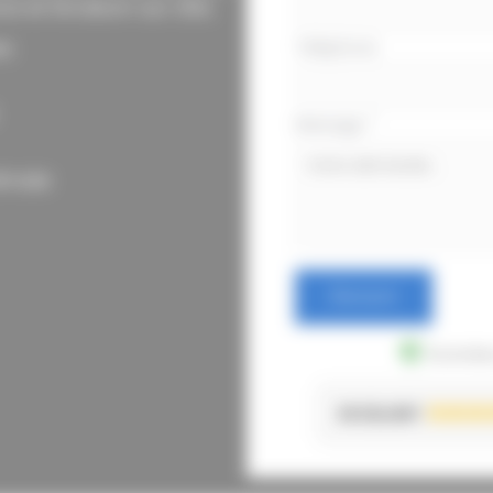
 et livraison sur site.
es
Téléphone
Message
*
timale
Envoyer
Données
EXCELLENT