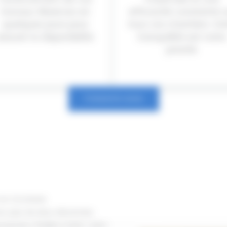
travaux. Réservez en
efficacité constante s
quelques jours pour
tous vos chantiers. Vo
ssurer la disponibilité.
tranquillité est notre
priorité.
Contactez-nous
 en Occitanie
ec plus de deux décennies
utention. Établie à Saint-Jean-