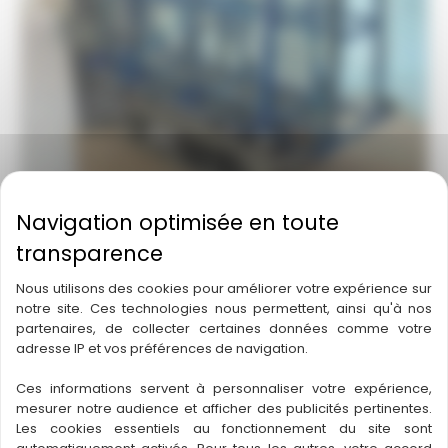
Capacité de transpor
t : 1200 kg
Dimensions
: 1450 x 800 x 420 mm
Nous utilisons des cookies pour améliorer votre expérience sur
Poids
: 500 kg
notre site. Ces technologies nous permettent, ainsi qu'à nos
Pression sur le sol
: 0.15kg/cm²
partenaires, de collecter certaines données comme votre
Chenilles non marquantes
adresse IP et vos préférences de navigation.
Motorisation
: électrique batterie lithium
Ces informations servent à personnaliser votre expérience,
Vitesse
max. : 2,2 km/h
mesurer notre audience et afficher des publicités pertinentes.
Option Rack Porte Verre
Les cookies essentiels au fonctionnement du site sont