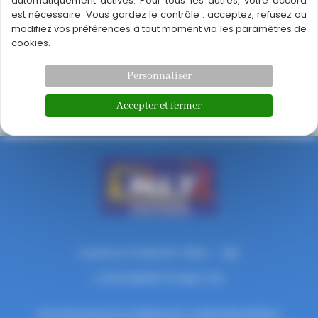
automatiquement activés. Pour tous les autres, votre accord
Disponible AVEC et SANS OPERATEUR
est nécessaire. Vous gardez le contrôle : acceptez, refusez ou
modifiez vos préférences à tout moment via les paramètres de
cookies.
Louer
Personnaliser
Accepter et fermer
←
Article précédent
Article suivant
→
Lundi au Vendredi : 7h30 – 19h
contact@mlt-levage.com
12 Lotissement Les Malauties, 34290 Montblanc