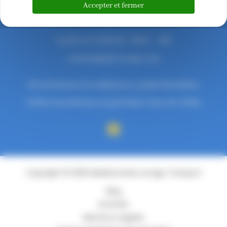
Accepter et fermer
Lundi au Vendredi : 7h30 – 19h
contact@mlt-levage.com
12 Lotissement Les Malauties, 34290 Montblanc
18 Rue Jean Mermoz 34430 Saint-Jean-de-Védas
Copyright © 2026 Méditerranée Levage Transport
Blog
Activités
Mentions Légales