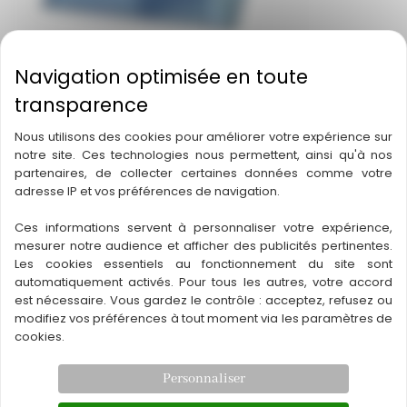
Marque
: RIGHETTI
Modèle
: VB4+4
Nous utilisons des cookies pour améliorer votre expérience sur
notre site. Ces technologies nous permettent, ainsi qu'à nos
Capacité
: 400 / 800 kg
partenaires, de collecter certaines données comme votre
adresse IP et vos préférences de navigation.
Louer
Ces informations servent à personnaliser votre expérience,
mesurer notre audience et afficher des publicités pertinentes.
Les cookies essentiels au fonctionnement du site sont
automatiquement activés. Pour tous les autres, votre accord
est nécessaire. Vous gardez le contrôle : acceptez, refusez ou
←
Article précédent
Article suivant
→
modifiez vos préférences à tout moment via les paramètres de
cookies.
Personnaliser