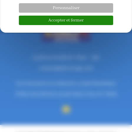
←
Article précédent
Article suivant
→
Personnaliser
Accepter et fermer
Lundi au Vendredi : 7h30 – 19h
contact@mlt-levage.com
12 Lotissement Les Malauties, 34290 Montblanc
18 Rue Jean Mermoz 34430 Saint-Jean-de-Védas