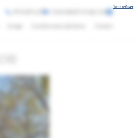
Tout refuser
06 03 96 14 56
contact@mlt-levage.com
Levage
Location sans opérateur
Contact
C10