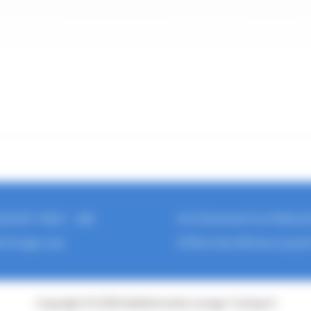
dredi : 7h30 – 19h
12 Lotissement Les Malaut
t-levage.com
18 Rue Jean Mermoz 34430
Copyright © 2026 Méditerranée Levage Transport