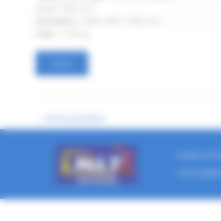
Diesel / 380 VOLT
Dimensions
: 3 835 x 800 x 1 920 mm
Poids
: 4 700 kg
Louer
←
Article précédent
Lundi au Ven
contact@ml