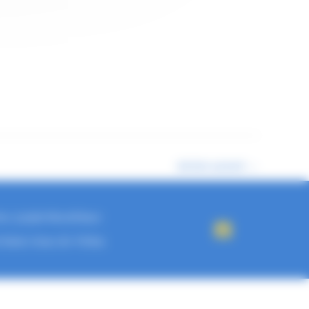
Article suivant
→
ies, 34290 Montblanc
 Saint-Jean-de-Védas