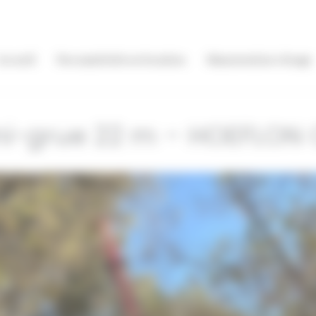
Accueil
Nos matériels en location
Manutention vitrage
ni-grue 22 m – HOEFLON 