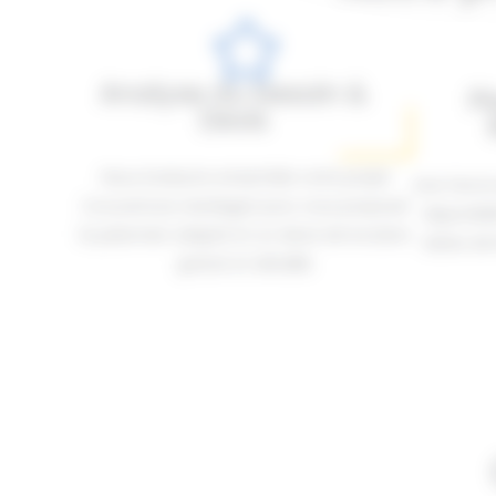
Analyse du besoin &
Pl
Devis
Nous évaluons ensemble votre projet
Une fois le
(couverture, bardage) pour vous proposer
disponibil
le palonnier adapté et un devis de location
dates de 
gratuit et détaillé.