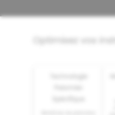
Optimisez vos ins
Technologie
M
Palonnier
Spécifique
Bénéficiez de palonniers
ré