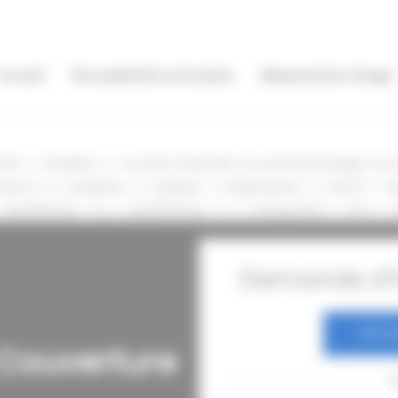
Accueil
Nos matériels en location
Manutention vitrage
icle », « headline »: « Location Palonnier Couverture Bardage Occit
port » }, « publisher »: { « @type »: « Organization », « name »: «
stRating »: « 5 », « worstRating »: « 1 », « ratingValue »: « 4.9 », « 
Demande d’i
06 03 
 Couverture