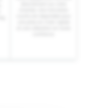
directement sur votre
,
chantier. Une formation
n
courte est disponible pour
ing
une prise en main rapide
et une utilisation en toute
confiance.