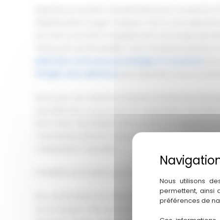
Expertise en location de palonniers pour couverture 
Méditerranée Levage Transport met à votre dispositio
ans dans la location d’équipements de levage spécia
Védas près de Montpellier, notre entreprise propos
palonniers ventouse pour bardage et couverture
ains
d’engins sans opérateur
pour répondre à tous vos bes
Notre parc de matériel comprend notamment des pa
spécialement conçus pour la manipulation sécurisée
bacs acier. Ces équipements récents et régulièreme
manutention précise tout en réduisant considérablemen
manipulation manuelle.
Possibilité de Location de Camion Grue et Mini Grue po
Nous utilisons de
permettent, ainsi
Nos certifications et notre expérience de terrain no
préférences de na
accompagner efficacement, que ce soit pour une loc