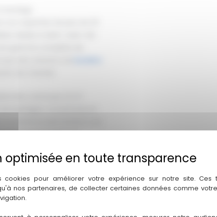
et bardage
n son expertise de plus de 20
lisés. Basée à Saint-Jean-de-
e une gamme complète de
i que des solutions de
location
oins de chantier.
lonniers ventouse CL1-6
 de bardages, couvertures et
nt entretenus permettent une
t les risques liés à la
ur réalisé l’opération de levage
s cookies pour améliorer votre expérience sur notre site. Ces
 qu'à nos partenaires, de collecter certaines données comme votre
us permettent de vous
vigation.
ation ponctuelle ou un projet