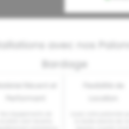
tallations avec nos Palo
Bardage
atériel Récent et
Flexibilité de
Performant
Location
Nos équipements de
Louez votre palonnier p
location sont récents,
la durée exacte de v
gulièrement entretenus
besoins, à partir d’un