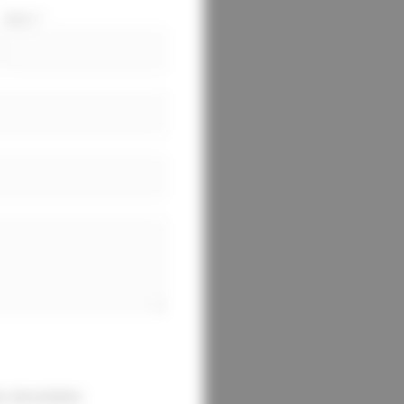
Nom
*
 sécurisées