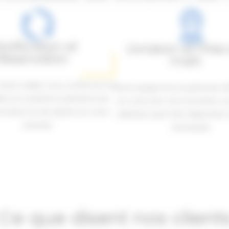
anification et
Livraison et Prise
Réservation
main
 devis validé, nous confirmons la
Notre équipe livre le palonnier 
ité du matériel et planifions les
sur votre site. Une formation c
livraison et de reprise sur votre
utilisation peut être dispensée s
chantier.
nécessaire.
Ce que disent nos client