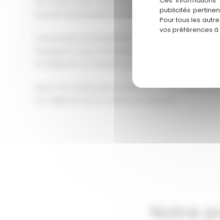
Ces informations 
de longue durée. Chaque équipement fait l’objet d’un
publicités pertine
livraison directement sur votre chantier.
Pour tous les autr
vos préférences à
Intervenants sur l’ensemble de l’Occitanie (Montpellie
Perpignan), nous connaissons parfaitement les spécif
et adaptons nos solutions aux contraintes locales.
Besoin d’un devis personnalisé pour votre projet ? 
nos déplacements et devis sont gratuits !
Notre p