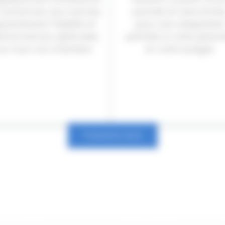
 conformes aux normes,
journée et sans limite
arantissant fiabilité et
pour une adaptatio
erformances optimales
parfaite à votre plann
sur tous vos chantiers.
et votre budget.
Contactez-nous