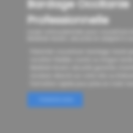
Bardage Occitanie
Professionnelle
Louez votre palonnier pour couverture 
Matériel récent, sécurisé et adapté à vo
Palonnier couverture-bardage, haute 
Location flexible, courte ou longue duré
Matériel récent, sécurité garantie chanti
Livraison directe sur votre site ou Enlève
Formation rapide pour prise en main fac
Contactez-nous