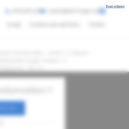
Tout refuser
06 03 96 14 56
contact@mlt-levage.com
Levage
Location sans opérateur
Contact
anie Professionnelle », « author »: { « @type »:
 Méditerranée Levage Transport » },
ratingCount »: « 53 » } }
nformation ?
96 14 56
ou