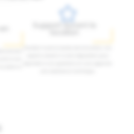
Support durant la
 en
location
Pendant toute la durée de la location, nos
directement
experts restent à votre disposition pour
ourte à son
répondre à vos questions et vous apporter
ur place si
une assistance technique.
s