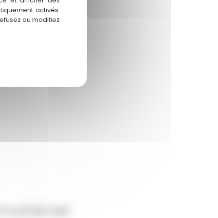
ce et afficher des
atiquement activés.
refusez ou modifiez
matériel