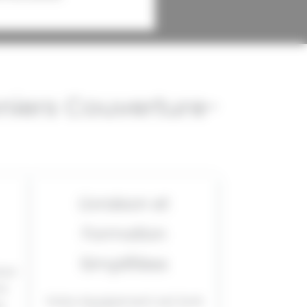
nniers Couverture-
Livraison et
Formation
Simplifiées
our
os
Votre équipement est livré
e