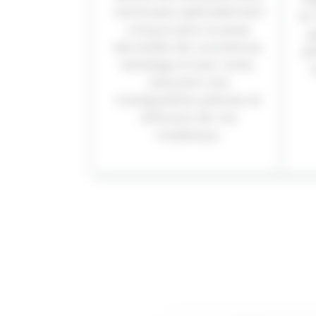
ventouses spécialement
et
conçus pour la pose
g
sécurisée de couverture,
p
bardage et bac acier,
assurant une
manipulation précise et
efficace de vos
matériaux.