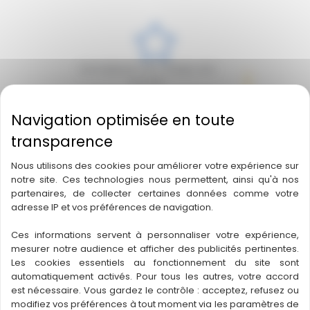
Livraison et mise en
main
Notre équipe livre la grue BG LIFT CWE
525 directement sur votre site et
propose une formation courte pour
Nous utilisons des cookies pour améliorer votre expérience sur
une prise en main sécurisée de
notre site. Ces technologies nous permettent, ainsi qu'à nos
l’équipement.
partenaires, de collecter certaines données comme votre
adresse IP et vos préférences de navigation.
Ces informations servent à personnaliser votre expérience,
mesurer notre audience et afficher des publicités pertinentes.
Les cookies essentiels au fonctionnement du site sont
automatiquement activés. Pour tous les autres, votre accord
est nécessaire. Vous gardez le contrôle : acceptez, refusez ou
modifiez vos préférences à tout moment via les paramètres de